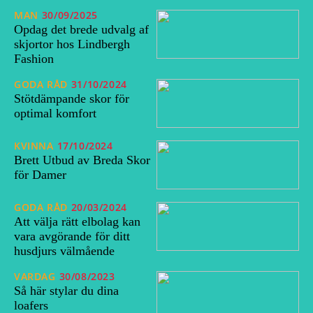
MAN
30/09/2025
Opdag det brede udvalg af
skjortor hos Lindbergh
Fashion
GODA RÅD
31/10/2024
Stötdämpande skor för
optimal komfort
KVINNA
17/10/2024
Brett Utbud av Breda Skor
för Damer
GODA RÅD
20/03/2024
Att välja rätt elbolag kan
vara avgörande för ditt
husdjurs välmående
VARDAG
30/08/2023
Så här stylar du dina
loafers