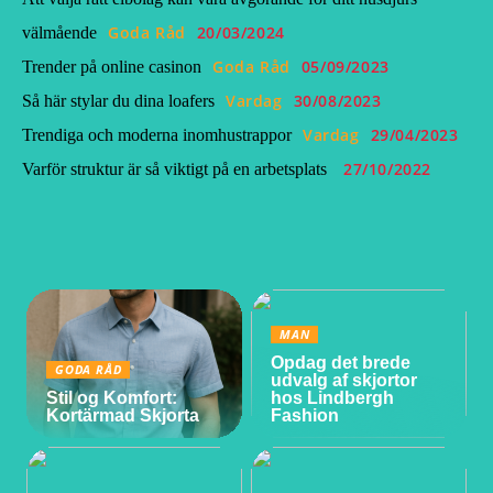
Goda Råd
20/03/2024
välmående
Goda Råd
05/09/2023
Trender på online casinon
Vardag
30/08/2023
Så här stylar du dina loafers
Vardag
29/04/2023
Trendiga och moderna inomhustrappor
27/10/2022
Varför struktur är så viktigt på en arbetsplats
MAN
Opdag det brede
GODA RÅD
udvalg af skjortor
Stil og Komfort:
hos Lindbergh
Kortärmad Skjorta
Fashion