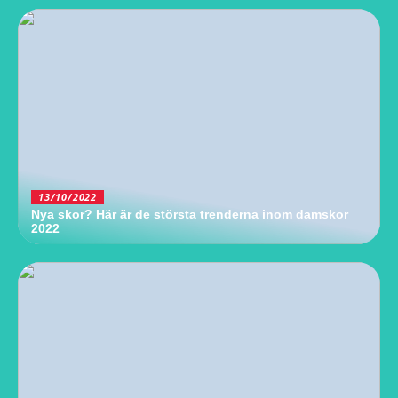
13/10/2022
Nya skor? Här är de största trenderna inom damskor
2022