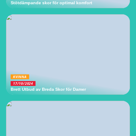
Stötdämpande skor för optimal komfort
KVINNA
17/10/2024
Brett Utbud av Breda Skor för Damer