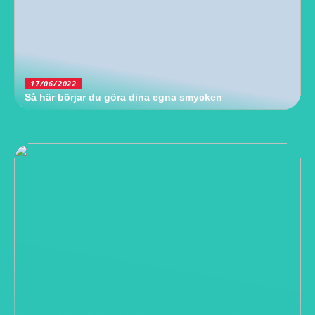
17/06/2022
Så här börjar du göra dina egna smycken