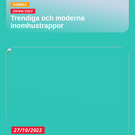
VARDAG
29/04/2023
Trendiga och moderna
inomhustrappor
27/10/2022