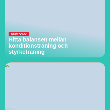
18/09/2022
Hitta balansen mellan
konditionsträning och
styrketräning