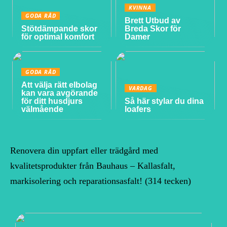
KVINNA
GODA RÅD
Brett Utbud av
Stötdämpande skor
Breda Skor för
för optimal komfort
Damer
GODA RÅD
Att välja rätt elbolag
VARDAG
kan vara avgörande
för ditt husdjurs
Så här stylar du dina
välmående
loafers
Renovera din uppfart eller trädgård med
kvalitetsprodukter från Bauhaus – Kallasfalt,
markisolering och reparationsasfalt! (314 tecken)