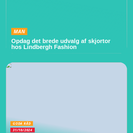
MAN
Opdag det brede udvalg af skjortor
hos Lindbergh Fashion
GODA RÅD
31/10/2024