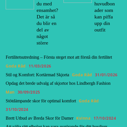
du med
huvudbon
ensamhet?
ader som
Det är så
kan piffa
du blir en
upp din
del av
outfit
något
större
Fertilitetsutredning – Första steget mot att förstå din fertilitet
Goda Råd
11/03/2026
Goda Råd
31/01/2026
Stil og Komfort: Kortärmad Skjorta
Opdag det brede udvalg af skjortor hos Lindbergh Fashion
Man
30/09/2025
Goda Råd
Stötdämpande skor för optimal komfort
31/10/2024
Kvinna
17/10/2024
Brett Utbud av Breda Skor för Damer
Att välja rätt elbolag kan vara avgörande för ditt husdjurs