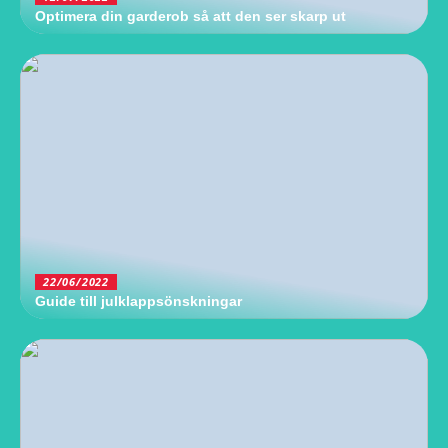
Optimera din garderob så att den ser skarp ut
22/06/2022
Guide till julklappsönskningar