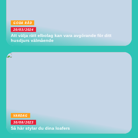
GODA RÅD
20/03/2024
Att välja rätt elbolag kan vara avgörande för ditt
husdjurs välmående
VARDAG
30/08/2023
Så här stylar du dina loafers