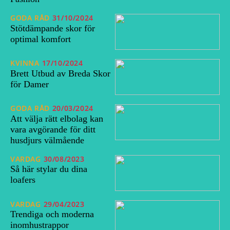
GODA RÅD
31/10/2024
Stötdämpande skor för
optimal komfort
KVINNA
17/10/2024
Brett Utbud av Breda Skor
för Damer
GODA RÅD
20/03/2024
Att välja rätt elbolag kan
vara avgörande för ditt
husdjurs välmående
VARDAG
30/08/2023
Så här stylar du dina
loafers
VARDAG
29/04/2023
Trendiga och moderna
inomhustrappor