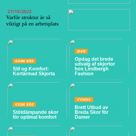
27/10/2022
Varför struktur är så
viktigt på en arbetsplats
MAN
Opdag det brede
GODA RÅD
udvalg af skjortor
Stil og Komfort:
hos Lindbergh
Kortärmad Skjorta
Fashion
KVINNA
GODA RÅD
Brett Utbud av
Stötdämpande skor
Breda Skor för
för optimal komfort
Damer