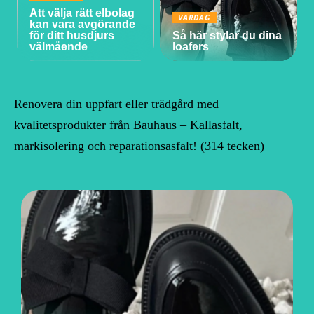
Att välja rätt elbolag
VARDAG
kan vara avgörande
för ditt husdjurs
Så här stylar du dina
välmående
loafers
Renovera din uppfart eller trädgård med
kvalitetsprodukter från Bauhaus – Kallasfalt,
markisolering och reparationsasfalt! (314 tecken)