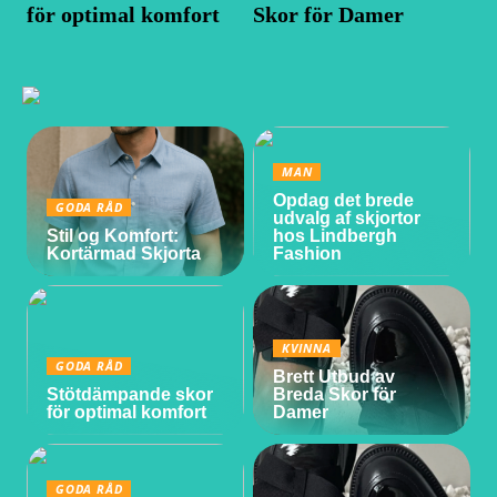
för optimal komfort
Skor för Damer
MAN
Opdag det brede
GODA RÅD
udvalg af skjortor
Stil og Komfort:
hos Lindbergh
Kortärmad Skjorta
Fashion
KVINNA
GODA RÅD
Brett Utbud av
Stötdämpande skor
Breda Skor för
för optimal komfort
Damer
GODA RÅD