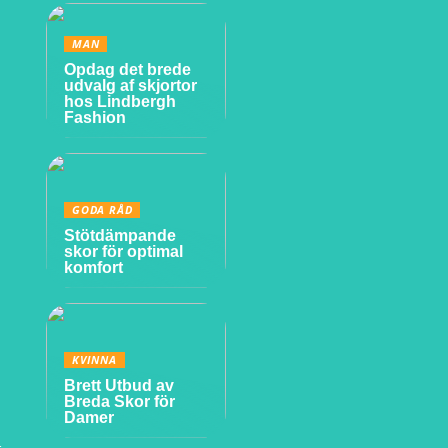
MAN
Opdag det brede
udvalg af skjortor
hos Lindbergh
Fashion
GODA RÅD
Stötdämpande
skor för optimal
komfort
KVINNA
Brett Utbud av
Breda Skor för
Damer
–