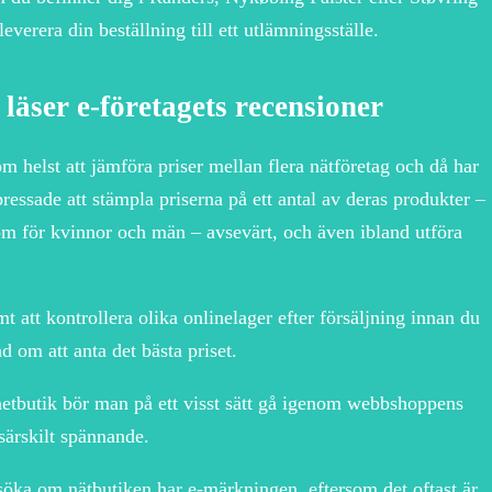
everera din beställning till ett utlämningsställe.
 läser e-företagets recensioner
 helst att jämföra priser mellan flera nätföretag och då har
 pressade att stämpla priserna på ett antal av deras produkter –
om för kvinnor och män – avsevärt, och även ibland utföra
t att kontrollera olika onlinelager efter försäljning innan du
d om att anta det bästa priset.
netbutik bör man på ett visst sätt gå igenom webbshoppens
 särskilt spännande.
rsöka om nätbutiken har e-märkningen, eftersom det oftast är