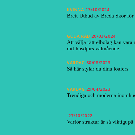
KVINNA
17/10/2024
Brett Utbud av Breda Skor fö
GODA RÅD
20/03/2024
Att välja rätt elbolag kan vara
ditt husdjurs välmående
VARDAG
30/08/2023
Så här stylar du dina loafers
VARDAG
29/04/2023
Trendiga och moderna inomhus
27/10/2022
Varför struktur är så viktigt på