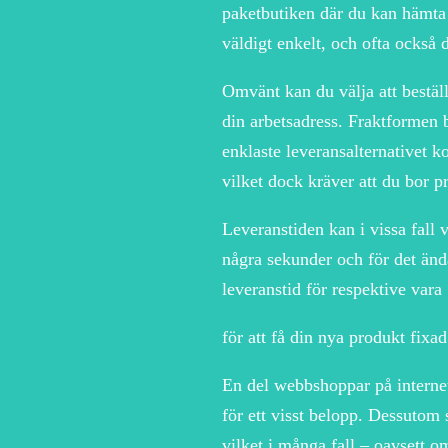
paketbutiken där du kan hämta 
väldigt enkelt, och ofta också d
Omvänt kan du välja att beställ
din arbetsadress. Fraktformen b
enklaste leveransalternativet k
vilket dock kräver att du bor p
Leveranstiden kan i vissa fall 
några sekunder och för det ända
leveranstid för respektive vara 
för att få din nya produkt fixa
En del webbshoppar på internet 
för ett visst belopp. Dessutom s
vilket i många fall – oavsett o