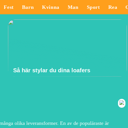
Fest
Barn
Kvinna
Man
Sport
Rea
Så här stylar du dina loafers
 många olika leveransformer. En av de populäraste är