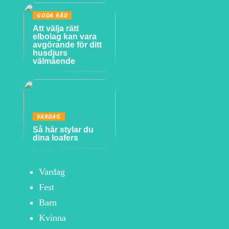
GODA RÅD
Att välja rätt
elbolag kan vara
avgörande för ditt
husdjurs
välmående
VARDAG
Så här stylar du
dina loafers
Vardag
Fest
Barn
Kvinna