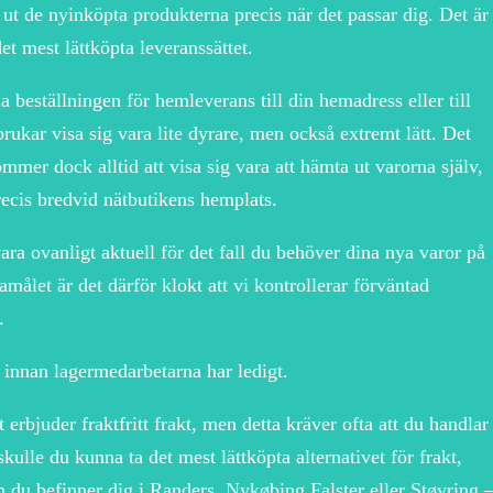
ut de nyinköpta produkterna precis när det passar dig. Det är
et mest lättköpta leveranssättet.
a beställningen för hemleverans till din hemadress eller till
rukar visa sig vara lite dyrare, men också extremt lätt. Det
ommer dock alltid att visa sig vara att hämta ut varorna själv,
recis bredvid nätbutikens hemplats.
vara ovanligt aktuell för det fall du behöver dina nya varor på
målet är det därför klokt att vi kontrollerar förväntad
.
d innan lagermedarbetarna har ledigt.
erbjuder fraktfritt frakt, men detta kräver ofta att du handlar
kulle du kunna ta det mest lättköpta alternativet för frakt,
m du befinner dig i Randers, Nykøbing Falster eller Støvring 