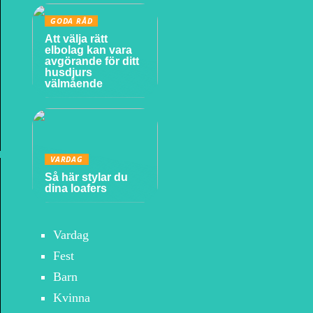
GODA RÅD
Att välja rätt
elbolag kan vara
avgörande för ditt
husdjurs
välmående
VARDAG
Så här stylar du
dina loafers
Vardag
Fest
Barn
Kvinna