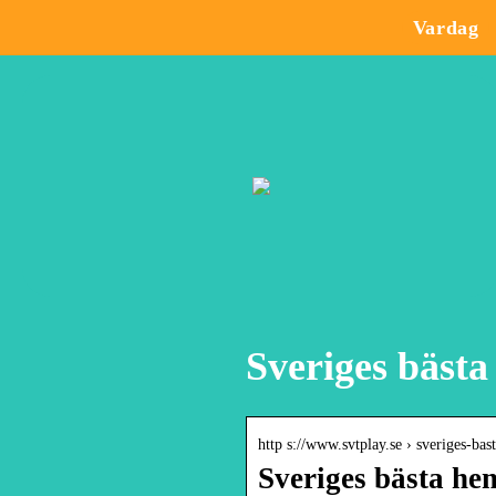
Vardag
Sveriges bästa
http s://www.svtplay.se › sveriges-bas
Sveriges bästa he