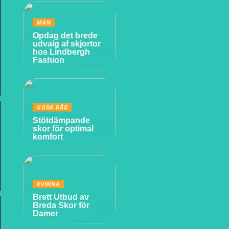
MAN
Opdag det brede
udvalg af skjortor
hos Lindbergh
Fashion
GODA RÅD
Stötdämpande
skor för optimal
komfort
KVINNA
Brett Utbud av
Breda Skor för
Damer