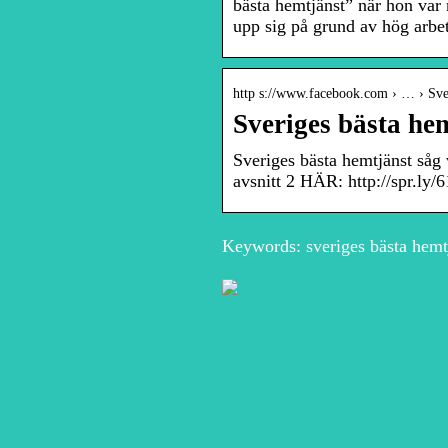
bästa hemtjänst” när hon var
upp sig på grund av hög arbets
http s://www.facebook.com › … › Sver
Sveriges bästa he
Sveriges bästa hemtjänst såg
avsnitt 2 HÄR: http://spr.ly
Keywords: sveriges bästa hemtj
Trendiga och
Så här stylar du dina
moderna