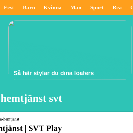
Fest
Barn
Kvinna
Man
Sport
Rea
Så här stylar du dina loafers
 hemtjänst svt
ta-hemtjanst
mtjänst | SVT Play