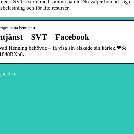
 med i SVT:s serie med samma namn. Nu väljer hon att säga
belastning och för lite resurser.
iges bästa hemtjänst
mtjänst – SVT – Facebook
 vad Henning behövde – få visa sin älskade sin kärlek.❤Se
/61848BXp8.
änst svt
Varför struktur är så
viktigt på en
Vad ska