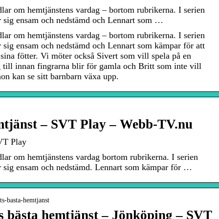
dlar om hemtjänstens vardag – bortom rubrikerna. I serien
r sig ensam och nedstämd och Lennart som …
dlar om hemtjänstens vardag – bortom rubrikerna. I serien
 sig ensam och nedstämd och Lennart som kämpar för att
a sina fötter. Vi möter också Sivert som vill spela på en
ill innan fingrarna blir för gamla och Britt som inte vill
hon kan se sitt barnbarn växa upp.
emtjänst – SVT Play – Webb-TV.nu
SVT Play
dlar om hemtjänstens vardag bortom rubrikerna. I serien
r sig ensam och nedstämd. Lennart som kämpar för …
ts-basta-hemtjanst
s bästa hemtjänst – Jönköping – SVT