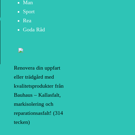
Man
Sport
Rea
Goda Råd
Renovera din uppfart
eller trädgård med
kvalitetsprodukter från
Bauhaus – Kallasfalt,
markisolering och
reparationsasfalt! (314
tecken)
Nya skor? Här är de
 vi göra nu,
största trenderna