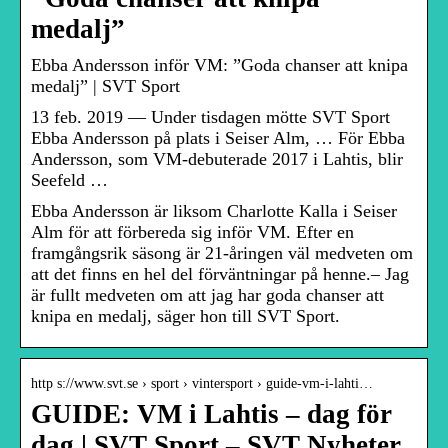
medalj”
Ebba Andersson inför VM: ”Goda chanser att knipa
medalj” | SVT Sport
13 feb. 2019 — Under tisdagen mötte SVT Sport
Ebba Andersson på plats i Seiser Alm, … För Ebba
Andersson, som VM-debuterade 2017 i Lahtis, blir
Seefeld …
Ebba Andersson är liksom Charlotte Kalla i Seiser
Alm för att förbereda sig inför VM. Efter en
framgångsrik säsong är 21-åringen väl medveten om
att det finns en hel del förväntningar på henne.– Jag
är fullt medveten om att jag har goda chanser att
knipa en medalj, säger hon till SVT Sport.
http s://www.svt.se › sport › vintersport › guide-vm-i-lahti…
GUIDE: VM i Lahtis – dag för
dag | SVT Sport – SVT Nyheter