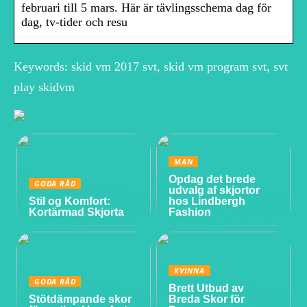
februari till 5 mars. Här är tävlingsschema dag för
dag, tv-tider och resu
Keywords: skid vm 2017 svt, skid vm program svt, svt
play skidvm
MAN
Opdag det brede
GODA RÅD
udvalg af skjortor
Stil og Komfort:
hos Lindbergh
Kortärmad Skjorta
Fashion
KVINNA
GODA RÅD
Brett Utbud av
Stötdämpande skor
Breda Skor för