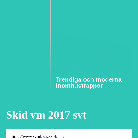
Trendiga och moderna
inomhustrappor
Skid vm 2017 svt
http s://www.svtplay.se › skid-vm