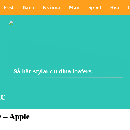
Fest
Barn
Kvinna
Man
Sport
Rea
Så här stylar du dina loafers
ac
e – Apple