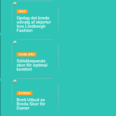
MAN
Opdag det brede
udvalg af skjortor
hos Lindbergh
Fashion
GODA RÅD
Stötdämpande
skor för optimal
komfort
KVINNA
Brett Utbud av
Breda Skor för
Damer