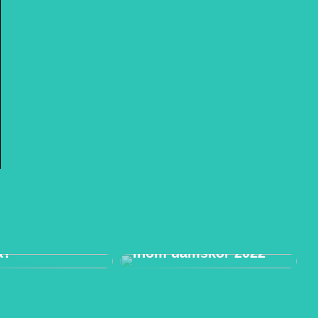
Nya skor? Här är de
 vi göra nu,
största trenderna
a?
inom damskor 2022