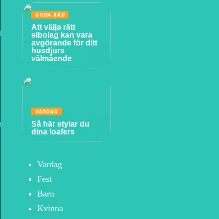
GODA RÅD
Att välja rätt
elbolag kan vara
avgörande för ditt
husdjurs
välmående
VARDAG
Så här stylar du
dina loafers
Vardag
Fest
Barn
Kvinna