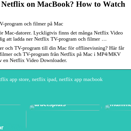
Netflix on MacBook? How to Watch
TV-program och filmer på Mac
ör Mac-datorer. Lyckligtvis finns det många Netflix Video
ig att ladda ner Netflix TV-program och filmer …
mer och TV-program till din Mac för offlinevisning? Här får
er filmer och TV-program från Netflix på Mac i MP4/MKV
v en Netflix Video Downloader.
flix app store, netflix ipad, netflix app macbook
Varför struktur är så
viktigt på en
Vad ska
arbetsplats
mamm
or