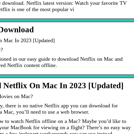
e download. Netflix latest version: Watch your favorite TV
flix is one of the most popular vi
 Download
n Mac In 2023 [Updated]
c?
ioned in our easy guide to download Netflix on Mac and
d Netflix content offline.
Netflix On Mac In 2023 [Updated]
Movies on Mac?
, there is no native Netflix app you can download for
 Mac, you’ll need to use a web browser.
 to watch Netflix offline on a Mac? Maybe you’d like to
your MacBook for viewing on a flight? There’s no easy way
are a few inelegant workarounds you can use instead.