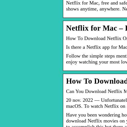
Netflix for Mac, free and saf
shows anytime, anywhere. Net
Netflix for Mac –
How To Download Netflix O
Is there a Netflix app for Ma
Follow the simple steps ment
enjoy watching your most love
How To Download 
Can You Download Netflix 
20 nov. 2022 — Unfortunately
macOS. To watch Netflix on a
Have you been wondering how
download Netflix movies on 
to accomplish this but there 