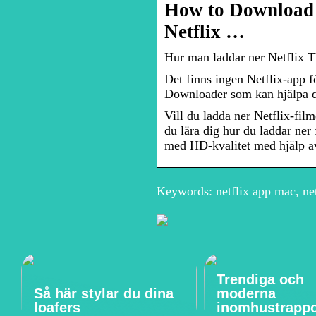
How to Download 
Netflix …
Hur man laddar ner Netflix 
Det finns ingen Netflix-app f
Downloader som kan hjälpa d
Vill du ladda ner Netflix-fil
du lära dig hur du laddar n
med HD-kvalitet med hjälp a
Keywords: netflix app mac, net
Trendiga och
Så här stylar du dina
moderna
loafers
inomhustrapp