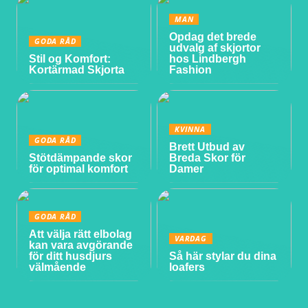
MAN
Opdag det brede
GODA RÅD
udvalg af skjortor
Stil og Komfort:
hos Lindbergh
Kortärmad Skjorta
Fashion
KVINNA
GODA RÅD
Brett Utbud av
Stötdämpande skor
Breda Skor för
för optimal komfort
Damer
GODA RÅD
Att välja rätt elbolag
VARDAG
kan vara avgörande
för ditt husdjurs
Så här stylar du dina
välmående
loafers