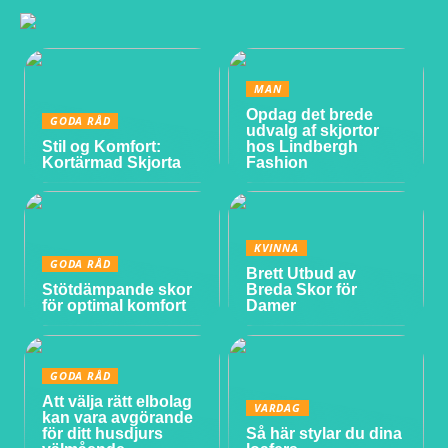
MAN
Opdag det brede
GODA RÅD
udvalg af skjortor
Stil og Komfort:
hos Lindbergh
Kortärmad Skjorta
Fashion
KVINNA
GODA RÅD
Brett Utbud av
Stötdämpande skor
Breda Skor för
för optimal komfort
Damer
GODA RÅD
Att välja rätt elbolag
VARDAG
kan vara avgörande
för ditt husdjurs
Så här stylar du dina