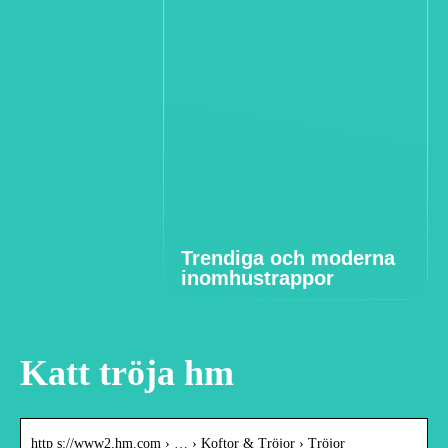
Trendiga och moderna
inomhustrappor
Katt tröja hm
http s://www2.hm.com › … › Koftor & Tröjor › Tröjor