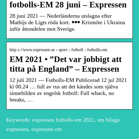
fotbolls-EM 28 juni – Expressen
28 juni 2021 — Nederländerna utslagna efter
Mathijs de Ligts röda kort. ￭￭￭ Krismöte i Ukraina
inför åttondelen mot Sverige.
http s://www.expressen.se › sport › fotboll › fotbolls-em
EM 2021 • ”Det var jobbigt att
titta på England” – Expressen
12 juli 2021 — Fotbolls-EM Publicerad 12 jul 2021
kl 00.24 … full av rus att det kändes som själva
sinnebilden av engelsk fotboll: Full whack, no
breaks, …
Keywords: expressen fotbolls-em 2021, em bilaga
expressen, expressen em