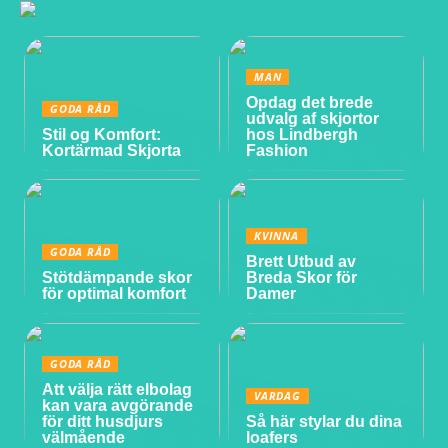
MAN
Opdag det brede
GODA RÅD
udvalg af skjortor
Stil og Komfort:
hos Lindbergh
Kortärmad Skjorta
Fashion
KVINNA
GODA RÅD
Brett Utbud av
Stötdämpande skor
Breda Skor för
för optimal komfort
Damer
GODA RÅD
Att välja rätt elbolag
VARDAG
kan vara avgörande
för ditt husdjurs
Så här stylar du dina
välmående
loafers