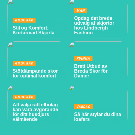
MAN
Opdag det brede
GODA RÅD
udvalg af skjortor
Stil og Komfort:
hos Lindbergh
Kortärmad Skjorta
Fashion
KVINNA
GODA RÅD
Brett Utbud av
Stötdämpande skor
Breda Skor för
för optimal komfort
Damer
GODA RÅD
Att välja rätt elbolag
VARDAG
kan vara avgörande
för ditt husdjurs
Så här stylar du dina
välmående
loafers