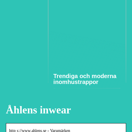
Trendiga och moderna
inomhustrappor
Åhlens inwear
http s://www.ahlens.se › Varumärken