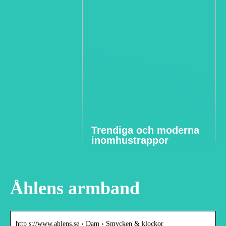
Trendiga och moderna
inomhustrappor
Åhlens armband
http s://www.ahlens.se › Dam › Smycken & klockor