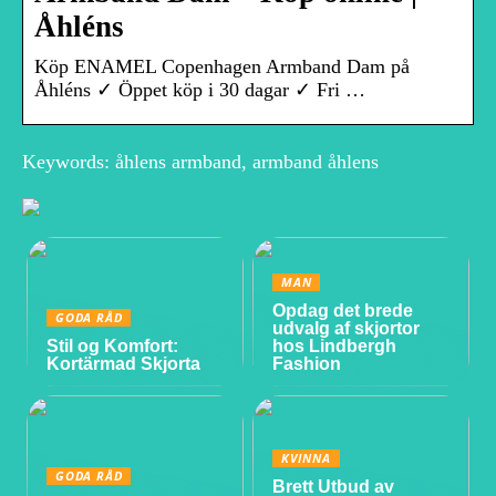
Åhléns
Köp ENAMEL Copenhagen Armband Dam på
Åhléns ✓ Öppet köp i 30 dagar ✓ Fri …
Keywords: åhlens armband, armband åhlens
MAN
Opdag det brede
GODA RÅD
udvalg af skjortor
Stil og Komfort:
hos Lindbergh
Kortärmad Skjorta
Fashion
KVINNA
GODA RÅD
Brett Utbud av