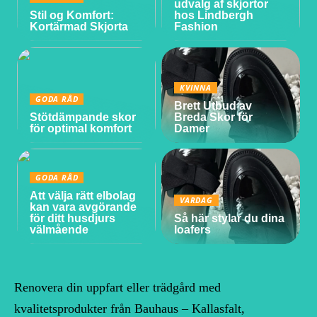
udvalg af skjortor
Stil og Komfort:
hos Lindbergh
Kortärmad Skjorta
Fashion
KVINNA
GODA RÅD
Brett Utbud av
Stötdämpande skor
Breda Skor för
för optimal komfort
Damer
GODA RÅD
Att välja rätt elbolag
VARDAG
kan vara avgörande
för ditt husdjurs
Så här stylar du dina
välmående
loafers
Renovera din uppfart eller trädgård med
kvalitetsprodukter från Bauhaus – Kallasfalt,