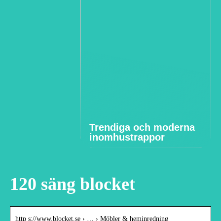
Trendiga och moderna
inomhustrappor
120 säng blocket
http s://www.blocket.se › … › Möbler & heminredning