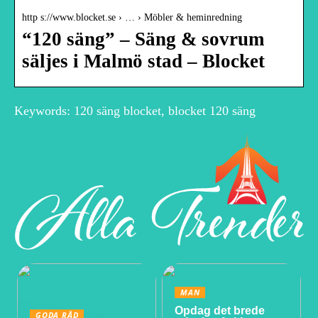
http s://www.blocket.se › … › Möbler & heminredning
“120 säng” – Säng & sovrum
säljes i Malmö stad – Blocket
Keywords: 120 säng blocket, blocket 120 säng
MAN
Opdag det brede
GODA RÅD